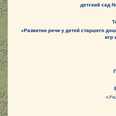
детский сад №
Т
«
Развитие речи у детей старшего до
игр 
П
«Учи