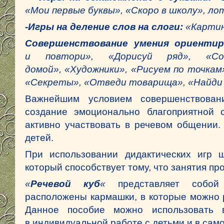
«Мои первые буквы», «Скоро в школу», ло
-Игры на деление слов на слоги:
«Картин
Совершенствование умения ориентир
и повтори», «Дорисуй ряд», «Со
домой», «Художники», «Рисуем по точкам
«Секреты», «Отведи товарища», «Найди 
Важнейшим условием совершенствовани
создание эмоционально благоприятной 
активно участвовать в речевом общении.
детей.
При использовании дидактических игр 
который способствует тому, что занятия п
«
Речевой куб
«
представляет собой
расположены кармашки, в которые можно
Данное пособие можно использовать в 
в индивидуальной работе с детьми и в сам