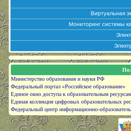
Виртуальная эк
Мониторинг системы к
Элек
Элект
По
Министерство образования и науки РФ
Федеральный портал
«Российское
образование»
Единое окно доступа к образовательным ресурса
Единая коллекция цифровых образовательных ре
Федеральный центр информационно-образователь