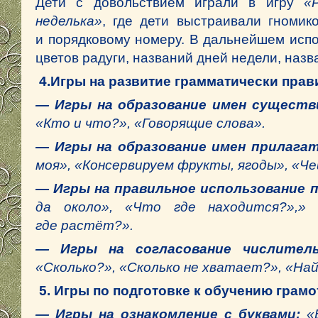
Дети с довольствием играли в игру
«
неделька»
, где дети выстраивали гномико
и порядковому номеру. В дальнейшем испо
цветов радуги, названий дней недели, назв
4.Игры на развитие грамматически прав
— Игры на образование имен сущест
«Кто и что?», «Говорящие слова».
— Игры на образование имен прилага
моя», «Консервируем фрукты, ягоды», «Че
— Игры на правильное использование 
да около», «Что где находится?»,»
где растёт?».
— Игры на согласование числите
«Сколько?», «Сколько не хватает?», «Най
5. Игры по подготовке к обучению грамо
— Игры на ознакомление с буквами:
«