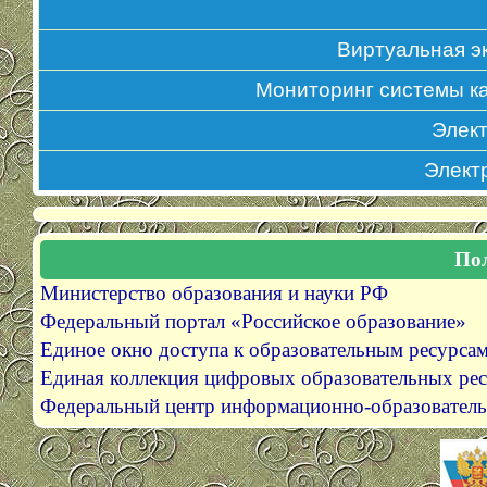
Виртуальная эк
Мониторинг системы к
Элек
Элект
По
Министерство образования и науки РФ
Федеральный портал
«Российское
образование»
Единое окно доступа к образовательным ресурса
Единая коллекция цифровых образовательных ре
Федеральный центр информационно-образователь